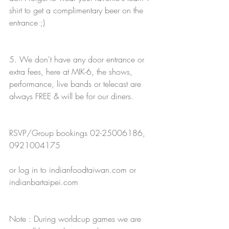
shirt to get a complimentary beer on the 
entrance ;)
5. We don't have any door entrance or 
extra fees, here at MIK-6, the shows, 
performance, live bands or telecast are 
always FREE & will be for our diners. 
RSVP/Group bookings 02-25006186, 
0921004175
or log in to indianfoodtaiwan.com or 
indianbartaipei.com
Note : During worldcup games we are 