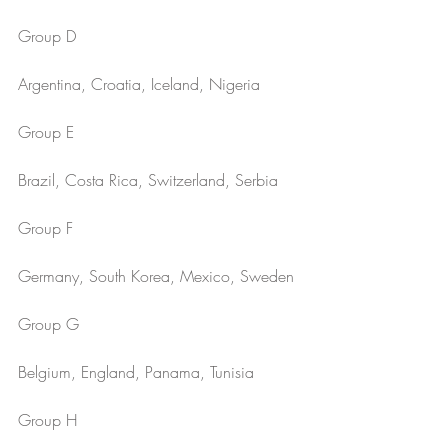
Group D
Argentina, Croatia, Iceland, Nigeria
Group E
Brazil, Costa Rica, Switzerland, Serbia
Group F
Germany, South Korea, Mexico, Sweden
Group G
Belgium, England, Panama, Tunisia
Group H