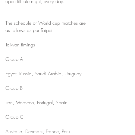
open till late night, every day.
The schedule of World cup matches are 
as follows as per Taipei, 
Taiwan timings 
Group A
Egypt, Russia, Saudi Arabia, Uruguay
Group B
Iran, Morocco, Portugal, Spain
Group C
Australia, Denmark, France, Peru