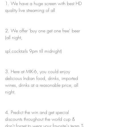
1. We have a huge screen with best HD 
quality live streaming of all 
2. We offer 'buy one get one free' beer 
(all night, 
spl.cocktails 9pm till midnight)
3. Here at MIK-6, you could enjoy 
delicious Indian food, drinks, imported 
wines, drinks at a reasonable price, all 
night.
4. Predict the win and get special 
discounts throughout the world cup & 
don't forget to wear your favorite's team T-