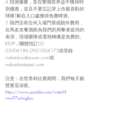
4.預測優勝，並在整個世界盃中獲得特
別優惠，並且不要忘記穿上你最喜歡的
球隊T卹在入口處獲得免費啤酒。
5.我們沒有任何入場門票或額外費用，
在馬友友餐酒館為我們的用餐者提供的
表演，現場樂隊或電視轉播是免費的。
RSVP /團體預訂02-
25006186,0921004175或登錄
indianfoodtaiwan.com或
indianbartaipei.com
注意：在世界杯比賽期間，我們每天都
營業至深夜。
https://www.youtube.com/watch?
v=wP7xchugkjw