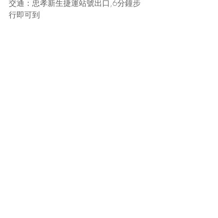
交通：忠孝新生捷運站號出口,6分鐘步
行即可到