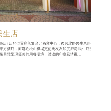
民生店
IK-2 (民生東路店) 店的位置座落於台北商業中心，復興北路民生東路交
東方酒店，而鄰近松山機場更使馬友友印度廚房-民生店受
級典雅呈現優美的用餐環境，濃濃的印度風情襯...