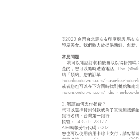
©2023 台灣台北馬友友印度廚房 
印度美食。我們致力於提供新鮮、創新
常見問題
1. 我可以電話訂餐稍後自取以得折扣
是的，您可以隨時透過電話、Line（@mik
結「預約」您的訂單：
indianfoodtaiwan.com/mayur-free-indian-fo
或者您也可以在下方同時找到餐點和南
indianstoretaiwan.com/indian-free-food-deli
2. 我該如何支付餐費？
您可以選擇貨到付款或為了實現無接觸
銀行名稱：台灣第一銀行
帳號：143-51-123177
ATM轉帳分行代碼：007
您也可以使用信用卡線上支付，請點擊