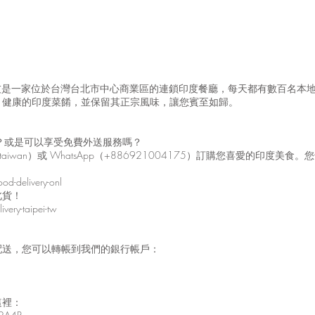
馬友友是一家位於台灣台北市中心商業區的連鎖印度餐廳，每天都有數百名本
、健康的印度菜餚，並保留其正宗風味，讓您賓至如歸。
嗎？或是可以享受免費外送服務嗎？
taiwan）或 WhatsApp（+886921004175）訂購您喜愛的印
od-delivery-onl
北貨！
very-taipei-tw
配送，您可以轉帳到我們的銀行帳戶：
這裡：