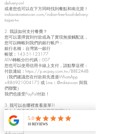
delivery-onl
或者您也可以在下方同時找到餐點和南北貨！
indianstoretaiwan.com/indian-free-food-delivery-
taipei-tw
2. 我該如何支付餐費？
您可以選擇貨到付款或為了實現無接觸配送，
您可以轉帳到我們的銀行帳戶：
銀行名稱：台灣第一銀行
帳號：143-51-123177
ATM轉帳分行代碼：007
您也可以使用信用卡線上支付，請點擊這裡：
付款連結：
https://p.ecpay.com.tw/B8E2A4B
（我們建議您在付款前先透過WhatsApp
+886921004175
或 Line：@miktaiwan 與我
們聯繫）
我們也接受PayPal付款！
3. 我可以在哪裡查看菜單?!
馬友友印度廚房的所有菜單都可以在
indianfoodtaiwan.com 上找到。
如需查看餐點外送菜單，請點此：
indianfoodtaiwan.com/mayur-free-indian-food-
delivery-onl