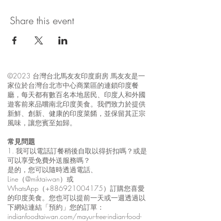
Share this event
©2023 台灣台北馬友友印度廚房 馬友友是一
家位於台灣台北市中心商業區的連鎖印度餐
廳，每天都有數百名本地居民、印度人和外國
遊客前來品嚐南北印度美食。我們致力於提供
新鮮、創新、健康的印度菜餚，並保留其正宗
風味，讓您賓至如歸。
常見問題
1. 我可以電話訂餐稍後自取以得折扣嗎？或是
可以享受免費外送服務嗎？
是的，您可以隨時透過電話、
Line（@miktaiwan）或
WhatsApp（+886921004175）訂購您喜愛
的印度美食。您也可以提前一天或一週透過以
下網站連結「預約」您的訂單：
indianfoodtaiwan.com/mayur-free-indian-food-