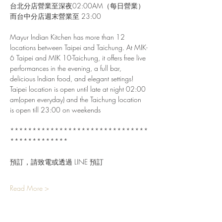
台北分店營業至深夜02:00AM（每日營業）
而台中分店週末營業至 23:00
Mayur Indian Kitchen has more than 12 
locations between Taipei and Taichung. At MIK-
6 Taipei and MIK 10-Taichung, it offers free live 
performances in the evening, a full bar, 
delicious Indian food, and elegant settings!
Taipei location is open until late at night 02:00 
am(open everyday) and the Taichung location 
is open till 23:00 on weekends
*******************************
*************
預訂，請致電或透過 LINE 預訂
Read More >