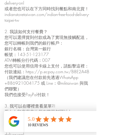
delivery-onl
或者您也可以在下方同時找到餐點和南北貨！
indianstoretaiwan.com/indian-free-food-delivery-
taipei-tw
2. 我該如何支付餐費？
您可以選擇貨到付款或為了實現無接觸配送，
您可以轉帳到我們的銀行帳戶：
銀行名稱：台灣第一銀行
帳號：143-51-123177
ATM轉帳分行代碼：007
您也可以使用信用卡線上支付，請點擊這裡：
付款連結：
https://p.ecpay.com.tw/B8E2A4B
（我們建議您在付款前先透過WhatsApp
+886921004175
或 Line：@miktaiwan 與我
們聯繫）
我們也接受PayPal付款！
3. 我可以在哪裡查看菜單?!
馬友友印度廚房的所有菜單都可以在
indianfoodtaiwan.com 上找到。
如需查看餐點外送菜單，請點此：
indianfoodtaiwan.com/mayur-free-indian-food-
delivery-onl