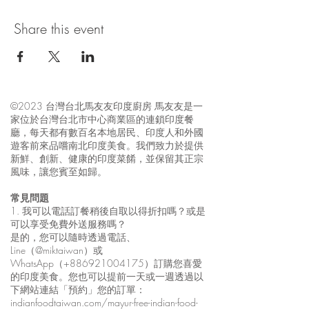
Share this event
©2023 台灣台北馬友友印度廚房 馬友友是一
家位於台灣台北市中心商業區的連鎖印度餐
廳，每天都有數百名本地居民、印度人和外國
遊客前來品嚐南北印度美食。我們致力於提供
新鮮、創新、健康的印度菜餚，並保留其正宗
風味，讓您賓至如歸。
常見問題
1. 我可以電話訂餐稍後自取以得折扣嗎？或是
可以享受免費外送服務嗎？
是的，您可以隨時透過電話、
Line（@miktaiwan）或
WhatsApp（+886921004175）訂購您喜愛
的印度美食。您也可以提前一天或一週透過以
下網站連結「預約」您的訂單：
indianfoodtaiwan.com/mayur-free-indian-food-