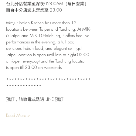
台北分店營業至深夜02:00AM（每日營業）
而台中分店週末營業至 23:00
Mayur Indian Kitchen has more than 12 
locations between Taipei and Taichung. At MIK-
6 Taipei and MIK 10-Taichung, it offers free live 
performances in the evening, a full bar, 
delicious Indian food, and elegant settings!
Taipei location is open until late at night 02:00 
am(open everyday) and the Taichung location 
is open till 23:00 on weekends
*******************************
*************
預訂，請致電或透過 LINE 預訂
Read More >