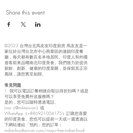
Share this event
©2023 台灣台北馬友友印度廚房 馬友友是一
家位於台灣台北市中心商業區的連鎖印度餐
廳，每天都有數百名本地居民、印度人和外國
遊客前來品嚐南北印度美食。我們致力於提供
新鮮、創新、健康的印度菜餚，並保留其正宗
風味，讓您賓至如歸。
常見問題
1. 我可以電話訂餐稍後自取以得折扣嗎？或是
可以享受免費外送服務嗎？
是的，您可以隨時透過電話、
Line（@miktaiwan）或
WhatsApp（+886921004175）訂購您喜愛
的印度美食。您也可以提前一天或一週透過以
下網站連結「預約」您的訂單：
indianfoodtaiwan.com/mayur-free-indian-food-