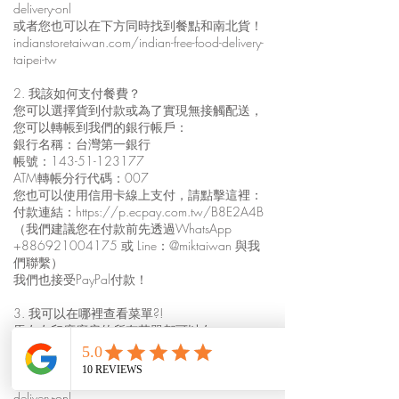
delivery-onl
或者您也可以在下方同時找到餐點和南北貨！
indianstoretaiwan.com/indian-free-food-delivery-
taipei-tw
2. 我該如何支付餐費？
您可以選擇貨到付款或為了實現無接觸配送，
您可以轉帳到我們的銀行帳戶：
銀行名稱：台灣第一銀行
帳號：143-51-123177
ATM轉帳分行代碼：007
您也可以使用信用卡線上支付，請點擊這裡：
付款連結：
https://p.ecpay.com.tw/B8E2A4B
（我們建議您在付款前先透過WhatsApp
+886921004175
或 Line：@miktaiwan 與我
們聯繫）
我們也接受PayPal付款！
3. 我可以在哪裡查看菜單?!
馬友友印度廚房的所有菜單都可以在
indianfoodtaiwan.com 上找到。
如需查看餐點外送菜單，請點此：
indianfoodtaiwan.com/mayur-free-indian-food-
delivery-onl