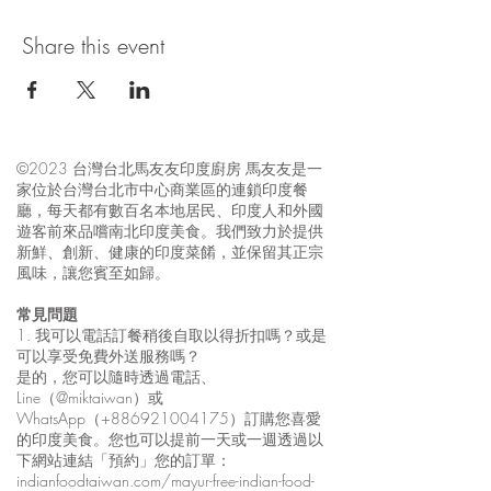
Share this event
©2023 台灣台北馬友友印度廚房 馬友友是一
家位於台灣台北市中心商業區的連鎖印度餐
廳，每天都有數百名本地居民、印度人和外國
遊客前來品嚐南北印度美食。我們致力於提供
新鮮、創新、健康的印度菜餚，並保留其正宗
風味，讓您賓至如歸。
常見問題
1. 我可以電話訂餐稍後自取以得折扣嗎？或是
可以享受免費外送服務嗎？
是的，您可以隨時透過電話、
Line（@miktaiwan）或
WhatsApp（+886921004175）訂購您喜愛
的印度美食。您也可以提前一天或一週透過以
下網站連結「預約」您的訂單：
indianfoodtaiwan.com/mayur-free-indian-food-