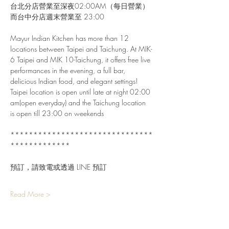
台北分店營業至深夜02:00AM（每日營業）
而台中分店週末營業至 23:00
Mayur Indian Kitchen has more than 12 
locations between Taipei and Taichung. At MIK-
6 Taipei and MIK 10-Taichung, it offers free live 
performances in the evening, a full bar, 
delicious Indian food, and elegant settings!
Taipei location is open until late at night 02:00 
am(open everyday) and the Taichung location 
is open till 23:00 on weekends
*******************************
*************
預訂，請致電或透過 LINE 預訂
Read More >