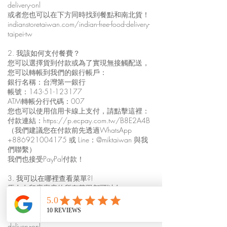
delivery-onl
或者您也可以在下方同時找到餐點和南北貨！
indianstoretaiwan.com/indian-free-food-delivery-
taipei-tw
2. 我該如何支付餐費？
您可以選擇貨到付款或為了實現無接觸配送，
您可以轉帳到我們的銀行帳戶：
銀行名稱：台灣第一銀行
帳號：143-51-123177
ATM轉帳分行代碼：007
您也可以使用信用卡線上支付，請點擊這裡：
付款連結：
https://p.ecpay.com.tw/B8E2A4B
（我們建議您在付款前先透過WhatsApp
+886921004175
或 Line：@miktaiwan 與我
們聯繫）
我們也接受PayPal付款！
3. 我可以在哪裡查看菜單?!
馬友友印度廚房的所有菜單都可以在
indianfoodtaiwan.com 上找到。
如需查看餐點外送菜單，請點此：
indianfoodtaiwan.com/mayur-free-indian-food-
delivery-onl