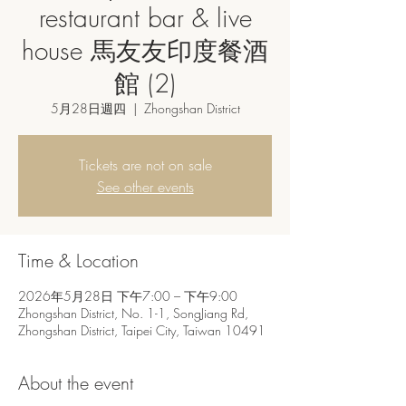
restaurant bar & live
house 馬友友印度餐酒
館 (2)
5月28日週四
  |  
Zhongshan District
Tickets are not on sale
See other events
Time & Location
2026年5月28日 下午7:00 – 下午9:00
Zhongshan District, No. 1-1, SongJiang Rd,
Zhongshan District, Taipei City, Taiwan 10491
About the event