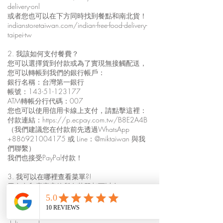
delivery-onl
或者您也可以在下方同時找到餐點和南北貨！
indianstoretaiwan.com/indian-free-food-delivery-
taipei-tw
2. 我該如何支付餐費？
您可以選擇貨到付款或為了實現無接觸配送，
您可以轉帳到我們的銀行帳戶：
銀行名稱：台灣第一銀行
帳號：143-51-123177
ATM轉帳分行代碼：007
您也可以使用信用卡線上支付，請點擊這裡：
付款連結：
https://p.ecpay.com.tw/B8E2A4B
（我們建議您在付款前先透過WhatsApp
+886921004175
或 Line：@miktaiwan 與我
們聯繫）
我們也接受PayPal付款！
3. 我可以在哪裡查看菜單?!
馬友友印度廚房的所有菜單都可以在
indianfoodtaiwan.com 上找到。
如需查看餐點外送菜單，請點此：
indianfoodtaiwan.com/mayur-free-indian-food-