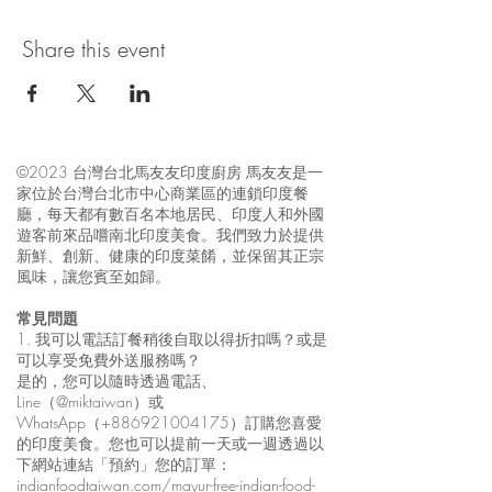
Share this event
©2023 台灣台北馬友友印度廚房 馬友友是一
家位於台灣台北市中心商業區的連鎖印度餐
廳，每天都有數百名本地居民、印度人和外國
遊客前來品嚐南北印度美食。我們致力於提供
新鮮、創新、健康的印度菜餚，並保留其正宗
風味，讓您賓至如歸。
常見問題
1. 我可以電話訂餐稍後自取以得折扣嗎？或是
可以享受免費外送服務嗎？
是的，您可以隨時透過電話、
Line（@miktaiwan）或
WhatsApp（+886921004175）訂購您喜愛
的印度美食。您也可以提前一天或一週透過以
下網站連結「預約」您的訂單：
indianfoodtaiwan.com/mayur-free-indian-food-