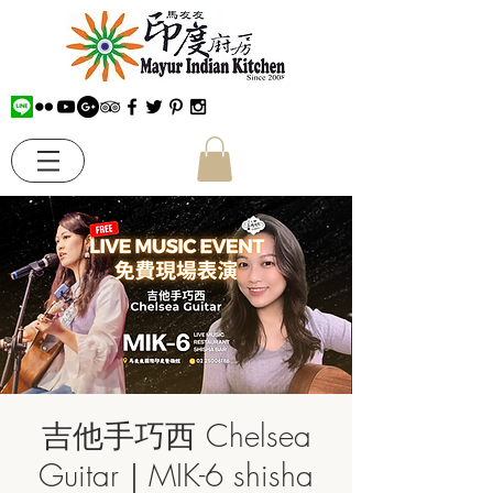
吉他手巧西 Chelsea
Guitar｜MIK-6 shisha