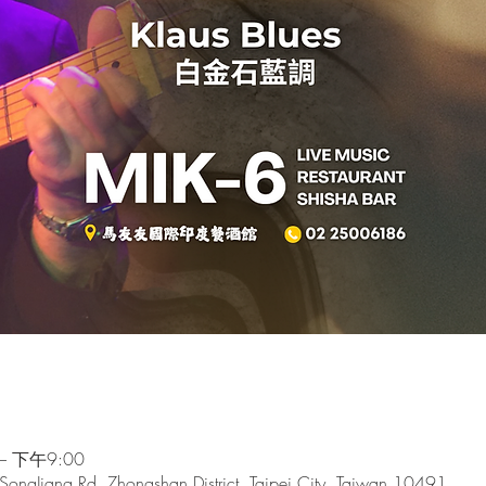
– 下午9:00
 SongJiang Rd, Zhongshan District, Taipei City, Taiwan 10491