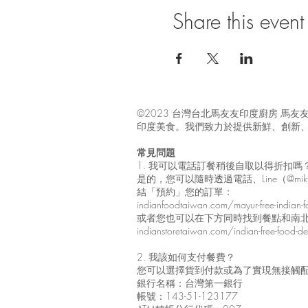
Share this event
©2023 台灣台北馬友友印度廚房 
印度美食。我們致力於提供新鮮、創新
常見問題
1. 我可以電話訂餐稍後自取以得折扣
是的，您可以隨時透過電話、Line（@mik
結「預約」您的訂單：
indianfoodtaiwan.com/mayur-free-indian-fo
或者您也可以在下方同時找到餐點和南
indianstoretaiwan.com/indian-free-food-deli
2. 我該如何支付餐費？
您可以選擇貨到付款或為了實現無接觸
銀行名稱：台灣第一銀行
帳號：143-51-123177