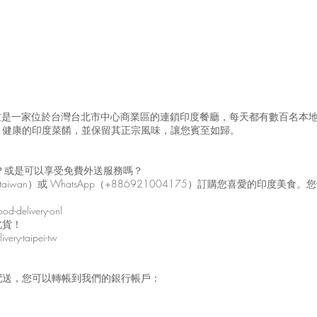
馬友友是一家位於台灣台北市中心商業區的連鎖印度餐廳，每天都有數百名本
、健康的印度菜餚，並保留其正宗風味，讓您賓至如歸。
嗎？或是可以享受免費外送服務嗎？
taiwan）或 WhatsApp（+886921004175）訂購您喜愛的印
od-delivery-onl
北貨！
very-taipei-tw
配送，您可以轉帳到我們的銀行帳戶：