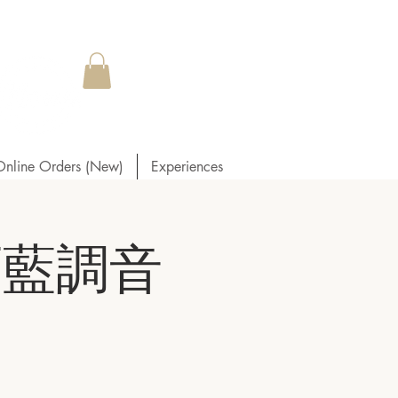
Online Orders (New)
Experiences
白金石藍調音