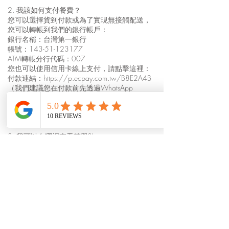
2. 我該如何支付餐費？
您可以選擇貨到付款或為了實現無接觸配送，
您可以轉帳到我們的銀行帳戶：
銀行名稱：台灣第一銀行
帳號：143-51-123177
ATM轉帳分行代碼：007
您也可以使用信用卡線上支付，請點擊這裡：
付款連結：
https://p.ecpay.com.tw/B8E2A4B
（我們建議您在付款前先透過WhatsApp
+886921004175
或 Line：@miktaiwan 與我
們聯繫）
我們也接受PayPal付款！
3. 我可以在哪裡查看菜單?!
馬友友印度廚房的所有菜單都可以在
indianfoodtaiwan.com 上找到。
如需查看餐點外送菜單，請點此：
indianfoodtaiwan.com/mayur-free-indian-food-
delivery-onl
如需訂購南北貨和餐點，請造訪此網站：
indianstoretaiwan.com
更多