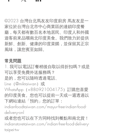
©2023 台灣台北馬友友印度廚房 馬友友是一
家位於台灣台北市中心商業區的連鎖印度餐
廳，每天都有數百名本地居民、印度人和外國
遊客前來品嚐南北印度美食。我們致力於提供
新鮮、創新、健康的印度菜餚，並保留其正宗
風味，讓您賓至如歸。
常見問題
1. 我可以電話訂餐稍後自取以得折扣嗎？或是
可以享受免費外送服務嗎？
是的，您可以隨時透過電話、
Line（@miktaiwan）或
WhatsApp（+886921004175）訂購您喜愛
的印度美食。您也可以提前一天或一週透過以
下網站連結「預約」您的訂單：
indianfoodtaiwan.com/mayur-free-indian-food-
delivery-onl
或者您也可以在下方同時找到餐點和南北貨！
indianstoretaiwan.com/indian-free-food-delivery-
taipei-tw