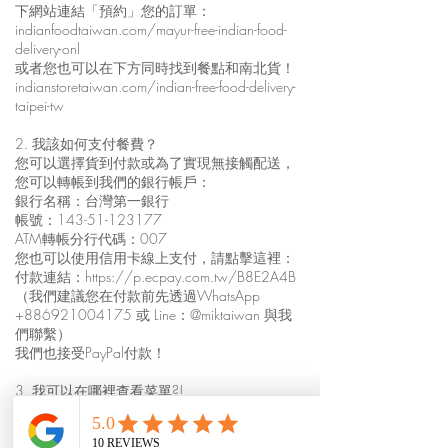
下網站連結「預約」您的訂單：
indianfoodtaiwan.com/mayur-free-indian-food-
delivery-onl
或者您也可以在下方同時找到餐點和南北貨！
indianstoretaiwan.com/indian-free-food-delivery-
taipei-tw
2. 我該如何支付餐費？
您可以選擇貨到付款或為了實現無接觸配送，
您可以轉帳到我們的銀行帳戶：
銀行名稱：台灣第一銀行
帳號：143-51-123177
ATM轉帳分行代碼：007
您也可以使用信用卡線上支付，請點擊這裡：
付款連結：
https://p.ecpay.com.tw/B8E2A4B
（我們建議您在付款前先透過WhatsApp
+886921004175
或 Line：@miktaiwan 與我
們聯繫）
我們也接受PayPal付款！
3. 我可以在哪裡查看菜單?!
馬友友印度廚房的所有菜單都可以在
indianfoodtaiwan.com 上找到。
如需查看餐點外送菜單，請點此：