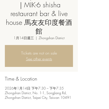
｜MIK-6 shisha
restaurant bar & live
house 馬友友印度餐酒
館
1月14日週三
  |  
Zhongshan District
Tickets are not on sale
See other events
Time & Location
2026年1月14日 下午7:30 – 下午7:35
Zhongshan District, No. 1-1, SongJiang Rd,
Zhongshan District, Taipei City, Taiwan 10491