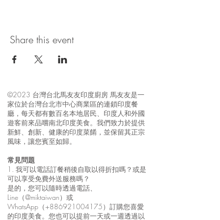
Share this event
©2023 台灣台北馬友友印度廚房 馬友友是一
家位於台灣台北市中心商業區的連鎖印度餐
廳，每天都有數百名本地居民、印度人和外國
遊客前來品嚐南北印度美食。我們致力於提供
新鮮、創新、健康的印度菜餚，並保留其正宗
風味，讓您賓至如歸。
常見問題
1. 我可以電話訂餐稍後自取以得折扣嗎？或是
可以享受免費外送服務嗎？
是的，您可以隨時透過電話、
Line（@miktaiwan）或
WhatsApp（+886921004175）訂購您喜愛
的印度美食。您也可以提前一天或一週透過以