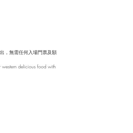
演出，無需任何入場門票及額
r western delicious food with 