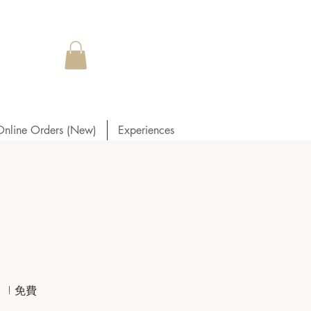
Online Orders (New)
Experiences
! 免費