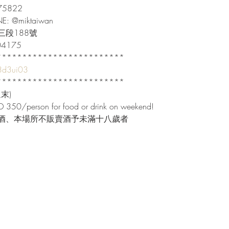
822

INE: @miktaiwan

段188號

04175

************************

/3d3ui03
************************

)

 350/person for food or drink on weekend!

酒、本場所不販賣酒予未滿十八歲者