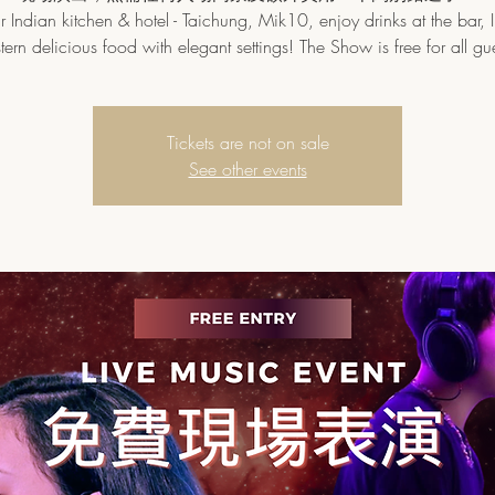
 Indian kitchen & hotel - Taichung, Mik10, enjoy drinks at the bar, 
tern delicious food with elegant settings! The Show is free for all gue
Tickets are not on sale
See other events