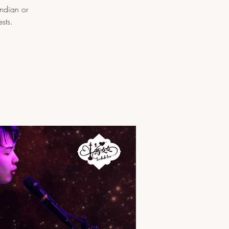
Indian or
sts.