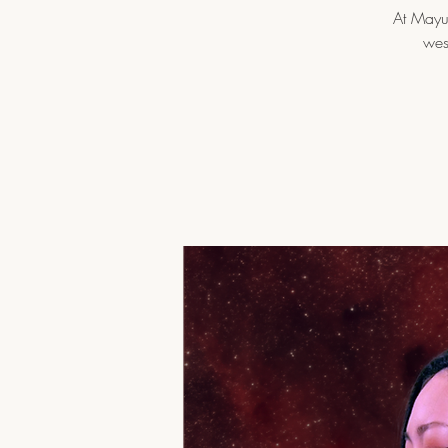
At Mayur
wes