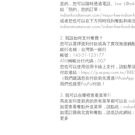
是的，您可以隨時透過電話、Line（@mik
結「預約」您的訂單：
indianfoodtaiwan.com/mayur-free-indian-fo
或者您也可以在下方同時找到餐點和南
indianstoretaiwan.com/indian-free-food-deli
2. 我該如何支付餐費？
您可以選擇貨到付款或為了實現無接觸
銀行名稱：台灣第一銀行
帳號：143-51-123177
ATM轉帳分行代碼：007
您也可以使用信用卡線上支付，請點擊
付款連結：
https://p.ecpay.com.tw/B8
（我們建議您在付款前先透過WhatsApp +88
我們也接受PayPal付款！
3. 我可以在哪裡查看菜單?!
馬友友印度廚房的所有菜單都可以在 indianf
如需查看餐點外送菜單，請點此：indianfoodtaiwan.
如需訂購南北貨和餐點，請造訪此網站：indians
更多