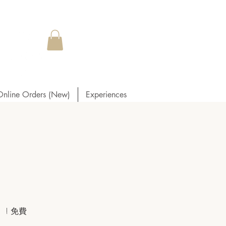
Online Orders (New)
Experiences
! 免費