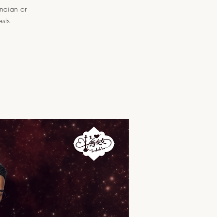
Indian or
sts.