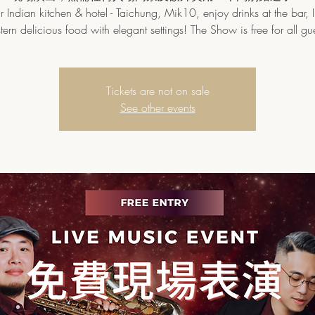
 Indian kitchen & hotel - Taichung, Mik10, enjoy drinks at the bar, 
tern delicious food with elegant settings! The Show is free for all gue
Tickets are not on sale
See other events