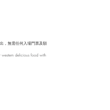
演出，無需任何入場門票及額
r western delicious food with 