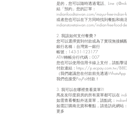
是的，您可以隨時透過電話、Line（@mik
結「預約」您的訂單：
indianfoodtaiwan.com/mayur-free-indian-fo
或者您也可以在下方同時找到餐點和南
indianstoretaiwan.com/indian-free-food-deli
2. 我該如何支付餐費？
您可以選擇貨到付款或為了實現無接觸
銀行名稱：台灣第一銀行
帳號：143-51-123177
ATM轉帳分行代碼：007
您也可以使用信用卡線上支付，請點擊
付款連結：
https://p.ecpay.com.tw/B8
（我們建議您在付款前先透過WhatsApp +88
我們也接受PayPal付款！
3. 我可以在哪裡查看菜單?!
馬友友印度廚房的所有菜單都可以在 indianf
如需查看餐點外送菜單，請點此：indianfoodtaiwan.
如需訂購南北貨和餐點，請造訪此網站：indians
更多