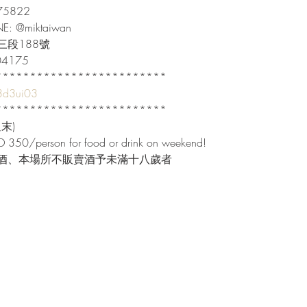
822

INE: @miktaiwan

段188號

04175

************************

/3d3ui03
************************

)

 350/person for food or drink on weekend!

酒、本場所不販賣酒予未滿十八歲者