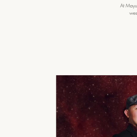
At Mayur
wes