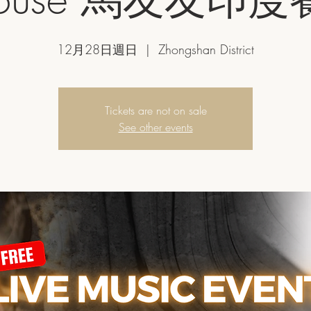
12月28日週日
  |  
Zhongshan District
Tickets are not on sale
See other events