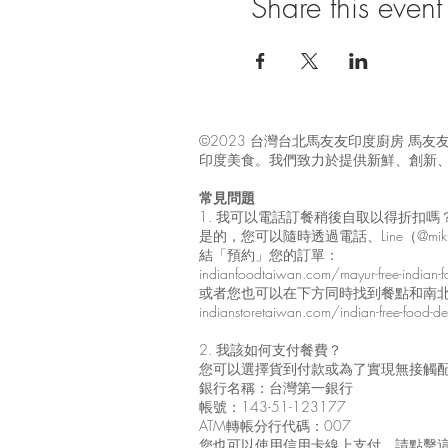
Share this event
©2023 台灣台北馬友友印度廚房 
印度美食。我們致力於提供新鮮、創新
常見問題
1. 我可以電話訂餐稍後自取以得折扣
是的，您可以隨時透過電話、Line（@mik
結「預約」您的訂單：
indianfoodtaiwan.com/mayur-free-indian-fo
或者您也可以在下方同時找到餐點和南
indianstoretaiwan.com/indian-free-food-deli
2. 我該如何支付餐費？
您可以選擇貨到付款或為了實現無接觸
銀行名稱：台灣第一銀行
帳號：143-51-123177
ATM轉帳分行代碼：007
您也可以使用信用卡線上支付，請點擊