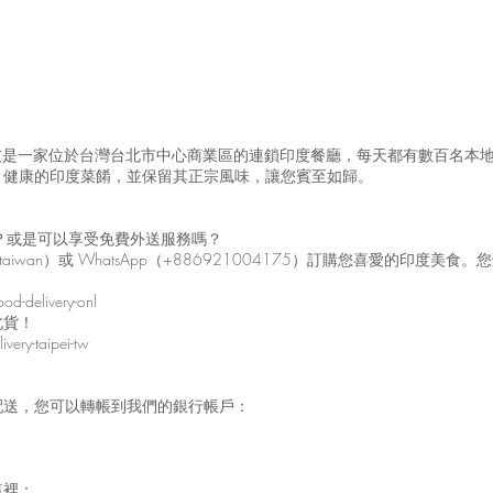
馬友友是一家位於台灣台北市中心商業區的連鎖印度餐廳，每天都有數百名本
、健康的印度菜餚，並保留其正宗風味，讓您賓至如歸。
嗎？或是可以享受免費外送服務嗎？
taiwan）或 WhatsApp（+886921004175）訂購您喜愛的印
od-delivery-onl
北貨！
very-taipei-tw
配送，您可以轉帳到我們的銀行帳戶：
這裡：