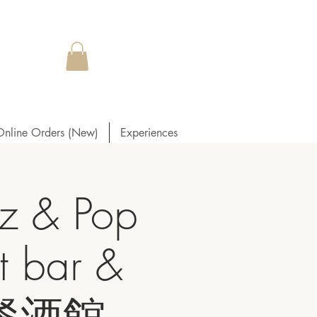
Online Orders (New)
Experiences
zz & Pop
t bar &
度餐酒館