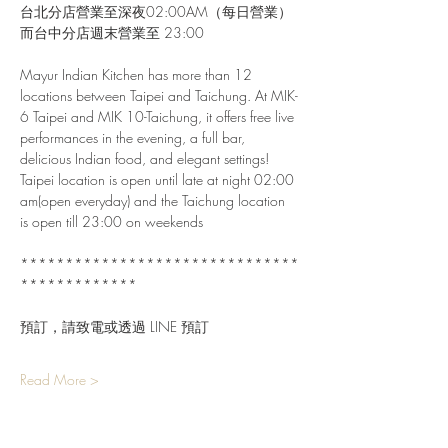
台北分店營業至深夜02:00AM（每日營業）
而台中分店週末營業至 23:00
Mayur Indian Kitchen has more than 12 
locations between Taipei and Taichung. At MIK-
6 Taipei and MIK 10-Taichung, it offers free live 
performances in the evening, a full bar, 
delicious Indian food, and elegant settings!
Taipei location is open until late at night 02:00 
am(open everyday) and the Taichung location 
is open till 23:00 on weekends
*******************************
*************
預訂，請致電或透過 LINE 預訂
Read More >