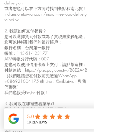
delivery-onl
或者您也可以在下方同時找到餐點和南北貨！
indianstoretaiwan.com/indian-free-food-delivery-
taipei-tw
2. 我該如何支付餐費？
您可以選擇貨到付款或為了實現無接觸配送，
您可以轉帳到我們的銀行帳戶：
銀行名稱：台灣第一銀行
帳號：143-51-123177
ATM轉帳分行代碼：007
您也可以使用信用卡線上支付，請點擊這裡：
付款連結：
https://p.ecpay.com.tw/B8E2A4B
（我們建議您在付款前先透過WhatsApp
+886921004175
或 Line：@miktaiwan 與我
們聯繫）
我們也接受PayPal付款！
3. 我可以在哪裡查看菜單?!
馬友友印度廚房的所有菜單都可以在
indianfoodtaiwan.com 上找到。
如需查看餐點外送菜單，請點此：
indianfoodtaiwan.com/mayur-free-indian-food-
delivery-onl