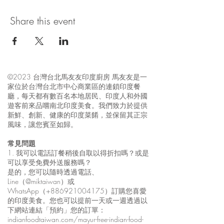
Share this event
©2023 台灣台北馬友友印度廚房 馬友友是一
家位於台灣台北市中心商業區的連鎖印度餐
廳，每天都有數百名本地居民、印度人和外國
遊客前來品嚐南北印度美食。我們致力於提供
新鮮、創新、健康的印度菜餚，並保留其正宗
風味，讓您賓至如歸。
常見問題
1. 我可以電話訂餐稍後自取以得折扣嗎？或是
可以享受免費外送服務嗎？
是的，您可以隨時透過電話、
Line（@miktaiwan）或
WhatsApp（+886921004175）訂購您喜愛
的印度美食。您也可以提前一天或一週透過以
下網站連結「預約」您的訂單：
indianfoodtaiwan.com/mayur-free-indian-food-