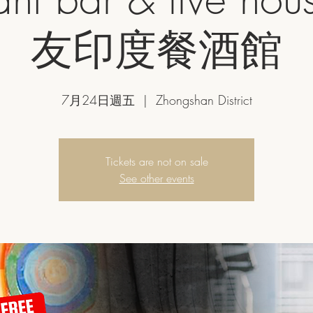
友印度餐酒館
7月24日週五
  |  
Zhongshan District
Tickets are not on sale
See other events