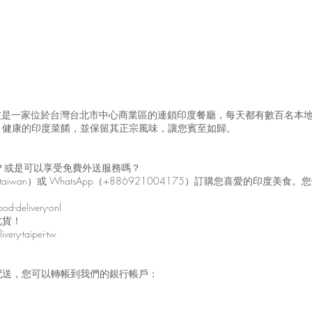
馬友友是一家位於台灣台北市中心商業區的連鎖印度餐廳，每天都有數百名本
、健康的印度菜餚，並保留其正宗風味，讓您賓至如歸。
嗎？或是可以享受免費外送服務嗎？
taiwan）或 WhatsApp（+886921004175）訂購您喜愛的印
od-delivery-onl
北貨！
very-taipei-tw
配送，您可以轉帳到我們的銀行帳戶：