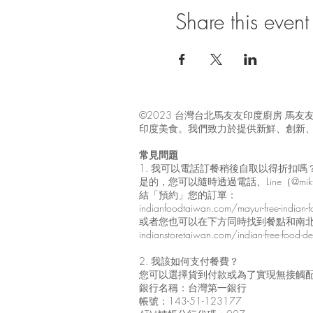
Share this event
©2023 台灣台北馬友友印度廚房 
印度美食。我們致力於提供新鮮、創新
常見問題
1. 我可以電話訂餐稍後自取以得折扣
是的，您可以隨時透過電話、Line（@mik
結「預約」您的訂單：
indianfoodtaiwan.com/mayur-free-indian-fo
或者您也可以在下方同時找到餐點和南
indianstoretaiwan.com/indian-free-food-deli
2. 我該如何支付餐費？
您可以選擇貨到付款或為了實現無接觸
銀行名稱：台灣第一銀行
帳號：143-51-123177