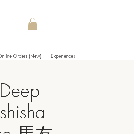
Online Orders (New)
Experiences
Deep
shisha
ouse 馬友