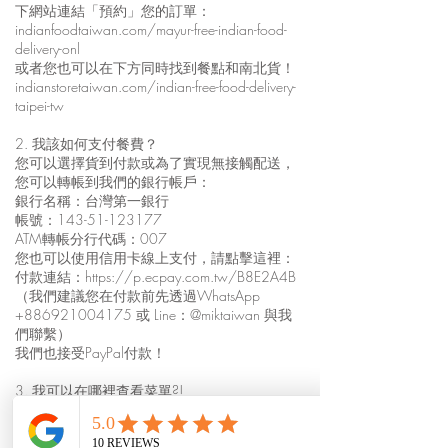
下網站連結「預約」您的訂單：
indianfoodtaiwan.com/mayur-free-indian-food-
delivery-onl
或者您也可以在下方同時找到餐點和南北貨！
indianstoretaiwan.com/indian-free-food-delivery-
taipei-tw
2. 我該如何支付餐費？
您可以選擇貨到付款或為了實現無接觸配送，
您可以轉帳到我們的銀行帳戶：
銀行名稱：台灣第一銀行
帳號：143-51-123177
ATM轉帳分行代碼：007
您也可以使用信用卡線上支付，請點擊這裡：
付款連結：
https://p.ecpay.com.tw/B8E2A4B
（我們建議您在付款前先透過WhatsApp
+886921004175
或 Line：@miktaiwan 與我
們聯繫）
我們也接受PayPal付款！
3. 我可以在哪裡查看菜單?!
馬友友印度廚房的所有菜單都可以在
indianfoodtaiwan.com 上找到。
如需查看餐點外送菜單，請點此：