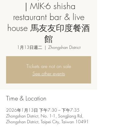
｜MIK-6 shisha
restaurant bar & live
house 馬友友印度餐酒
館
1月13日週二
  |  
Zhongshan District
Tickets are not on sale
See other events
Time & Location
2026年1月13日 下午7:30 – 下午7:35
Zhongshan District, No. 1-1, SongJiang Rd,
Zhongshan District, Taipei City, Taiwan 10491