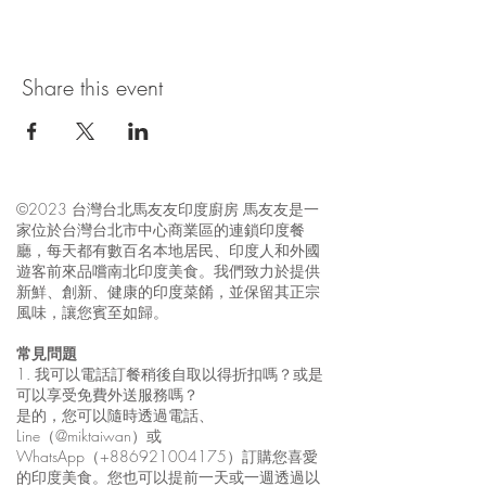
Share this event
©2023 台灣台北馬友友印度廚房 馬友友是一
家位於台灣台北市中心商業區的連鎖印度餐
廳，每天都有數百名本地居民、印度人和外國
遊客前來品嚐南北印度美食。我們致力於提供
新鮮、創新、健康的印度菜餚，並保留其正宗
風味，讓您賓至如歸。
常見問題
1. 我可以電話訂餐稍後自取以得折扣嗎？或是
可以享受免費外送服務嗎？
是的，您可以隨時透過電話、
Line（@miktaiwan）或
WhatsApp（+886921004175）訂購您喜愛
的印度美食。您也可以提前一天或一週透過以