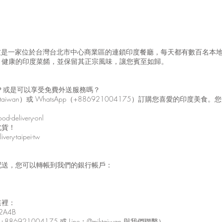
馬友友是一家位於台灣台北市中心商業區的連鎖印度餐廳，每天都有數百名本
、健康的印度菜餚，並保留其正宗風味，讓您賓至如歸。
嗎？或是可以享受免費外送服務嗎？
taiwan）或 WhatsApp（+886921004175）訂購您喜愛的印
od-delivery-onl
北貨！
very-taipei-tw
配送，您可以轉帳到我們的銀行帳戶：
這裡：
E2A4B
6921004175 或 Line：@miktaiwan 與我們聯繫）