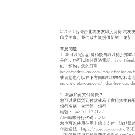
©2023 台灣台北馬友友印度廚房 
印度美食。我們致力於提供新鮮、創新
常見問題
1. 我可以電話訂餐稍後自取以得折扣
是的，您可以隨時透過電話、Line（@mik
結「預約」您的訂單：
indianfoodtaiwan.com/mayur-free-indian-fo
或者您也可以在下方同時找到餐點和南
indianstoretaiwan.com/indian-free-food-deli
2. 我該如何支付餐費？
您可以選擇貨到付款或為了實現無接觸
銀行名稱：台灣第一銀行
帳號：143-51-123177
ATM轉帳分行代碼：007
您也可以使用信用卡線上支付，請點擊
付款連結：
https://p.ecpay.com.tw/B8
（我們建議您在付款前先透過WhatsApp +88