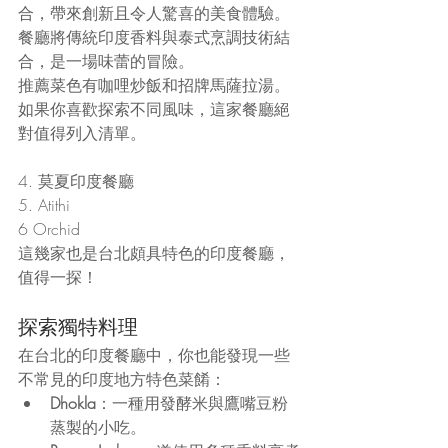
合，帶來創新且令人驚喜的美食體驗。
餐廳將傳統印度香料與泰式烹調技術結
合，是一場味蕾的冒險。
推薦菜色有咖哩炒飯和招牌馬薩拉湯。
如果你喜歡探索不同風味，這家餐廳絕
對值得列入清單。
4. 莫夏印度餐廳
5. Atithi
6 Orchid
這幾家也是台北頗具特色的印度餐廳，
值得一探！
探索獨特料理
在台北的印度餐廳中，你也能發現一些
不常見的印度地方特色菜餚：
Dhokla
：一種用發酵米與鷹嘴豆粉
蒸製的小吃。